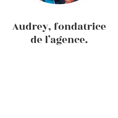
Audrey, fondatrice
de l’agence.
Derrière Event by Audrey, il y a Audrey,
fondatrice de l’agence et directrice de création
événementielle.
Depuis 2019, elle conçoit des événements où
chaque détail contribue à créer une expérience
cohérente, fluide et marquante.
Mariages, événements professionnels,
scénographies immersives… chaque projet est
pensé avec exigence, sens du détail et
compréhension fine de votre univers.