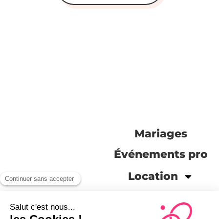
On se rencontre ?
Vous planifiez le grand
Mariages
jour ? N’hésitez pas à
nous contacter. Nous
Événements pro
serons ravies
Location
d’organiser votre
évènement de rêve.
Qui sommes-
nous ?
Rendez-
Accès à